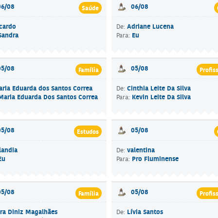
06/08
06/08
Saúde
cardo
Adriane Lucena
De:
Sandra
Eu
Para:
05/08
05/08
Família
Profis
ria Eduarda dos Santos Correa
Cinthia Leite Da Silva
De:
Maria Eduarda Dos Santos Correa
Kevin Leite Da Silva
Para:
05/08
05/08
Estudos
landia
valentina
De:
Eu
Pro Fluminense
Para:
05/08
05/08
Família
Profis
ra Diniz Magalhães
Lívia Santos
De: