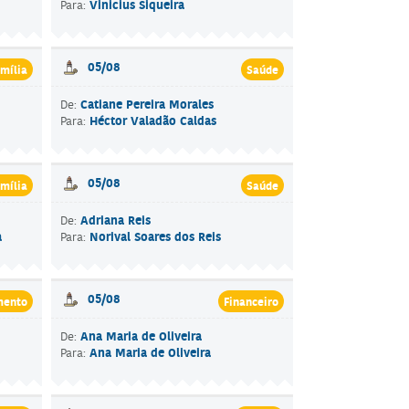
Vinicius Siqueira
Para:
05/08
mília
Saúde
Catiane Pereira Morales
De:
Héctor Valadão Caldas
Para:
05/08
mília
Saúde
Adriana Reis
De:
a
Norival Soares dos Reis
Para:
05/08
mento
Financeiro
Ana Maria de Oliveira
De:
Ana Maria de Oliveira
Para: