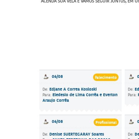
ACENDA SUA VELA E VAMOS SEGUIR JUNTOS, EM 
06/08
Falecimento
Edjane A Correa Kosloski
Ed
De:
De:
Eledesio de Lima Corrêa e Everton
Para:
Para:
Araujo Corrêa
06/08
Profissional
Denise SUERTEGARAY Soares
D
De:
De: