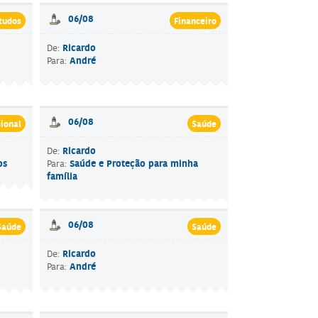
06/08
tudos
Financeiro
Ricardo
De:
André
Para:
06/08
sional
Saúde
Ricardo
De:
os
Saúde e Proteção para minha
Para:
família
06/08
Saúde
Saúde
Ricardo
De:
André
Para: