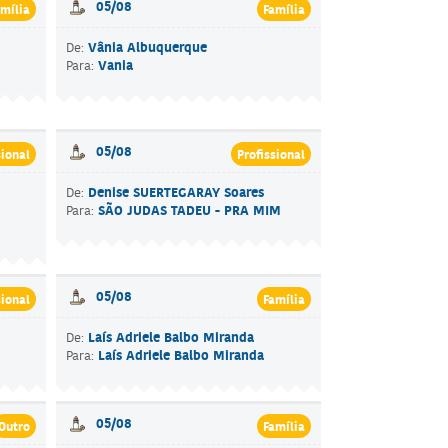
05/08
mília
Família
Vânia Albuquerque
De:
Vania
Para:
05/08
sional
Profissional
Denise SUERTEGARAY Soares
De:
SÃO JUDAS TADEU - PRA MIM
Para:
05/08
sional
Família
Laís Adriele Balbo Miranda
De:
Laís Adriele Balbo Miranda
Para:
05/08
Outro
Família