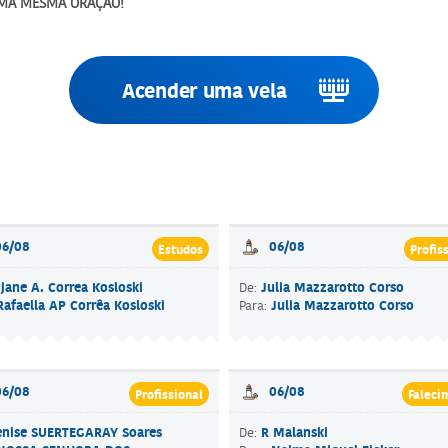
UMA MESMA ORAÇÃO!
Acender uma vela
06/08
06/08
Estudos
Profis
jane A. Correa Kosloski
Julia Mazzarotto Corso
De:
Rafaella AP Corrêa Kosloski
Julia Mazzarotto Corso
Para:
06/08
06/08
Profissional
Faleci
enise SUERTEGARAY Soares
R Malanski
De: