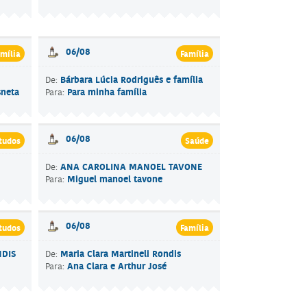
06/08
mília
Família
Bárbara Lúcia Rodriguês e família
De:
sneta
Para minha família
Para:
06/08
tudos
Saúde
ANA CAROLINA MANOEL TAVONE
De:
Miguel manoel tavone
Para:
06/08
tudos
Família
NDIS
Maria Clara Martineli Rondis
De:
Ana Clara e Arthur José
Para: