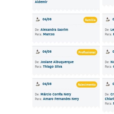
Aldemir
06/08
Família
Alexandra Saorim
Le
De:
De:
Marcos
Para:
Para:
06/08
Profissional
Josiane Albuquerque
Nú
De:
De:
Thiago Silva
Para:
Para:
06/08
Falecimento
Márcio Corrêa Nery
Cr
De:
De:
Amaro Fernandes Nery
Chiari
Para:
Para: