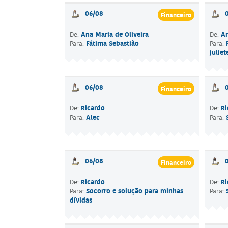
06/08
Financeiro
Ana Maria de Oliveira
An
De:
De:
Fátima Sebastião
Para:
Para:
julie
06/08
Financeiro
Ricardo
Ri
De:
De:
Alec
Para:
Para:
06/08
Financeiro
Ricardo
Ri
De:
De:
Socorro e solução para minhas
Para:
Para:
dívidas