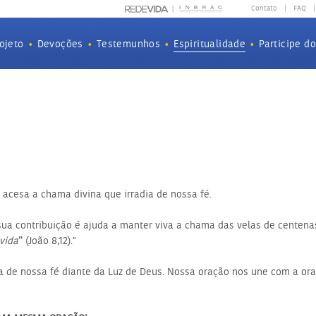
Contato
|
FAQ
|
ojeto
•
Devoções
•
Testemunhos
•
Espiritualidade
•
Participe d
acesa a chama divina que irradia de nossa fé.
 sua contribuição é ajuda a manter viva a chama das velas de centenas 
vida
” (João 8,12)."
 de nossa fé diante da Luz de Deus. Nossa oração nos une com a oraç