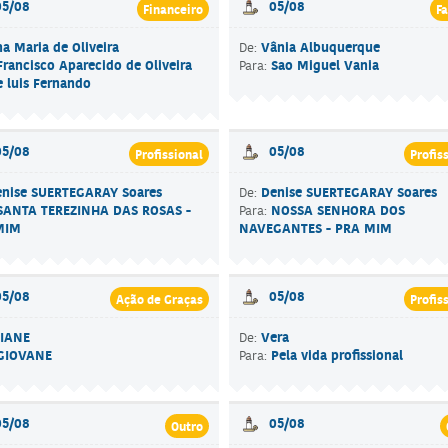
05/08
05/08
Financeiro
Fa
a Maria de Oliveira
Vânia Albuquerque
De:
Francisco Aparecido de Oliveira
Sao Miguel Vania
Para:
te luis Fernando
05/08
05/08
Profissional
Profis
enise SUERTEGARAY Soares
Denise SUERTEGARAY Soares
De:
SANTA TEREZINHA DAS ROSAS -
NOSSA SENHORA DOS
Para:
MIM
NAVEGANTES - PRA MIM
05/08
05/08
Ação de Graças
Profis
LIANE
Vera
De:
GIOVANE
Pela vida profissional
Para:
05/08
05/08
Outro