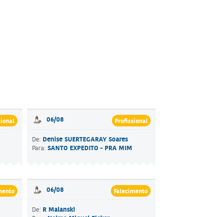
06/08
sional
Profissional
Denise SUERTEGARAY Soares
De:
SANTO EXPEDITO - PRA MIM
Para:
06/08
mento
Falecimento
R Malanski
De: