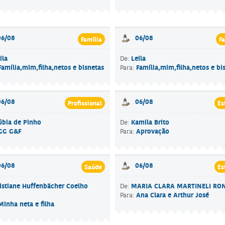
06/08
06/08
Família
Fa
ila
Leila
De:
Família,mim,filha,netos e bisnetas
Família,mim,filha,netos e bi
Para:
06/08
06/08
Profissional
Es
bia de Pinho
Kamila Brito
De:
GG G&F
Aprovação
Para:
06/08
06/08
Saúde
Es
istiane Huffenbächer Coelho
MARIA CLARA MARTINELI RO
De:
Ana Clara e Arthur José
Para:
Minha neta e filha