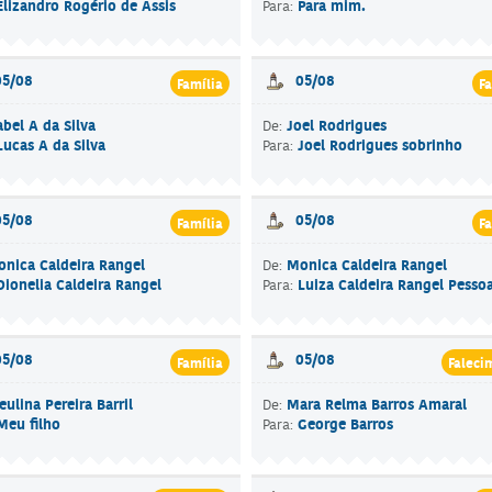
Elizandro Rogério de Assis
Para mim.
Para:
05/08
05/08
Família
Fa
abel A da Silva
Joel Rodrigues
De:
Lucas A da Silva
Joel Rodrigues sobrinho
Para:
05/08
05/08
Família
Fa
nica Caldeira Rangel
Monica Caldeira Rangel
De:
Dionelia Caldeira Rangel
Luiza Caldeira Rangel Pesso
Para:
05/08
05/08
Família
Faleci
eulina Pereira Barril
Mara Relma Barros Amaral
De:
Meu filho
George Barros
Para: