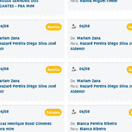
NOSSA SENHORA DOS
Naima Miguel Fieker
Para:
GANTES - PRA MIM
06/08
06/08
Família
Fa
ariam Zana
Mariam Zana
De:
Nazaré Pereira Diego Silva José
Nazaré Pereira Diego Silva J
Para:
ir
Aldemir
06/08
06/08
Família
Fa
ariam Zana
Mariam Zana
De:
Nazaré Pereira Diego Silva José
Nazaré Pereira Diego Silva J
Para:
ir
Aldemir
06/08
06/08
Estudos
cas Henrique Rossi Gimenez
Bianca Pereira Ribeiro
De:
pra mim
Bianca Ribeiro
Para: