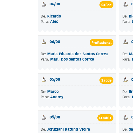
06/08
Saúde
Ricardo
Ri
De:
De:
Alec
Para:
Para:
06/08
Profissional
Maria Eduarda dos Santos Correa
Ma
De:
De:
Marli Dos Santos Correa
Para:
Para:
05/08
Saúde
Marco
Er
De:
De:
Andrey
Para:
Para:
05/08
Família
Jeruziani Ratund Vieira
Sa
De:
De: