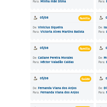
Minha mãe Silma
Para:
Para:
05/08
Família
Vinicius Siqueira
Is
De:
De:
Victoria Alves Martins Batista
Para:
Para:
05/08
Família
Catiane Pereira Morales
Mo
De:
De:
Héctor Valadão Caldas
Para:
Para:
05/08
Saúde
Fernanda Viana dos Anjos
Di
De:
De:
Fernanda Viana dos Anjos
Para:
Para: