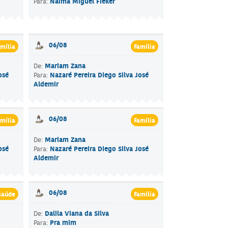
Naima Miguel Fieker
Para:
06/08
mília
Família
Mariam Zana
De:
osé
Nazaré Pereira Diego Silva José
Para:
Aldemir
06/08
mília
Família
Mariam Zana
De:
osé
Nazaré Pereira Diego Silva José
Para:
Aldemir
06/08
Saúde
Família
Dalila Viana da Silva
De:
Pra mim
Para: