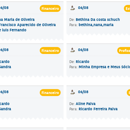
06/08
06/08
Financeiro
Es
a Maria de Oliveira
Bethina Da costa schuch
De:
Francisco Aparecido de Oliveira
bethina,nana,maria
Para:
te luis Fernando
06/08
06/08
Financeiro
Profis
cardo
Ricardo
De:
Sandra
Minha Empresa e Meus Sóci
Para:
06/08
06/08
Financeiro
cardo
Aline Paiva
De:
Sandra
Ricardo Ferreira Paiva
Para: