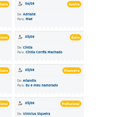
06/08
Outro
Família
Adriane
De:
Mae
Para:
05/08
sional
Outro
Cíntia
De:
Cíntia Corrêa Machado
Para:
05/08
Outro
Financeiro
erlandia
De:
Eu e meu namorado
Para:
05/08
sional
Profissional
Vinicius Siqueira
De: