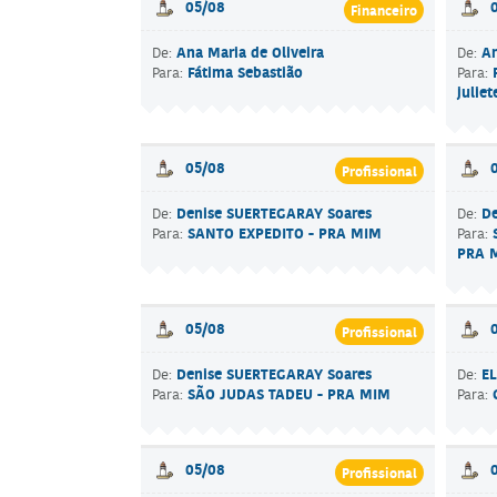
05/08
Financeiro
Ana Maria de Oliveira
An
De:
De:
Fátima Sebastião
Para:
Para:
julie
05/08
Profissional
Denise SUERTEGARAY Soares
D
De:
De:
SANTO EXPEDITO - PRA MIM
Para:
Para:
PRA 
05/08
Profissional
Denise SUERTEGARAY Soares
E
De:
De:
SÃO JUDAS TADEU - PRA MIM
Para:
Para:
05/08
Profissional