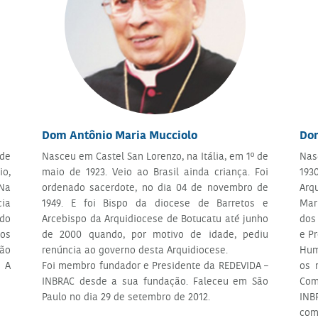
Dom Antônio Maria Mucciolo
Do
de
Nasceu em Castel San Lorenzo, na Itália, em 1º de
Nas
io,
maio de 1923. Veio ao Brasil ainda criança. Foi
193
 Na
ordenado sacerdote, no dia 04 de novembro de
Arq
cia
1949. E foi Bispo da diocese de Barretos e
Mar
do
Arcebispo da Arquidiocese de Botucatu até junho
dos 
os
de 2000 quando, por motivo de idade, pediu
e Pr
são
renúncia ao governo desta Arquidiocese.
Hum
: A
Foi membro fundador e Presidente da REDEVIDA –
os 
INBRAC desde a sua fundação. Faleceu em São
Com
Paulo no dia 29 de setembro de 2012.
INB
com