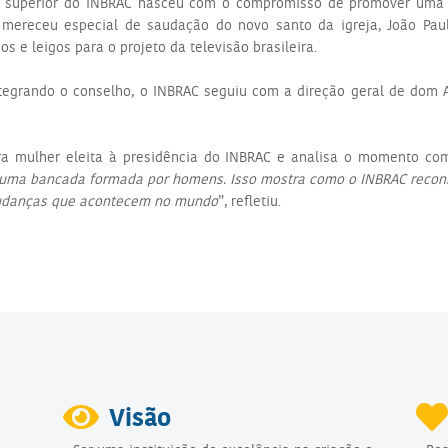
 superior do INBRAC nasceu com o compromisso de promover uma c
 mereceu especial de saudação do novo santo da igreja, João Pau
os e leigos para o projeto da televisão brasileira.
grando o conselho, o INBRAC seguiu com a direção geral de dom An
ira mulher eleita à presidência do INBRAC e analisa o momento c
or uma bancada formada por homens. Isso mostra como o INBRAC recon
mudanças que acontecem no mundo
”, refletiu.
Visão