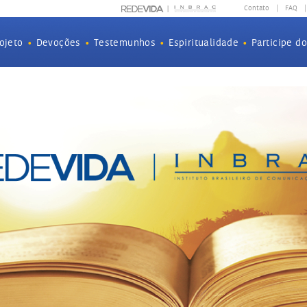
Contato
|
FAQ
|
ojeto
•
Devoções
•
Testemunhos
•
Espiritualidade
•
Participe d