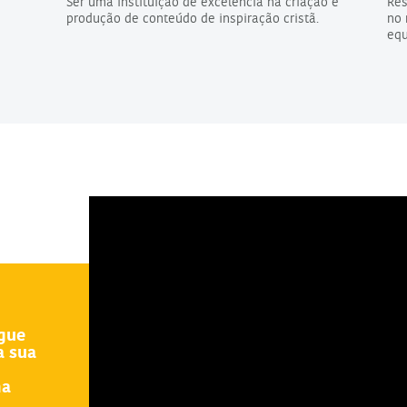
Ser uma instituição de excelência na criação e
Res
produção de conteúdo de inspiração cristã.
no 
equ
egue
a sua
ma