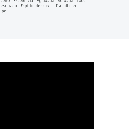
peito - Excelência - Agilidade - Verdade - Foco
resultado - Espírito de servir - Trabalho em
ipe