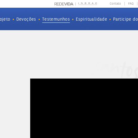
Contato
|
FAQ
|
ojeto
•
Devoções
•
Testemunhos
•
Espiritualidade
•
Participe d