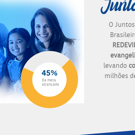
O Juntos
Brasilei
REDEV
evangel
levando
co
45%
milhões de
Da meta
alcançada