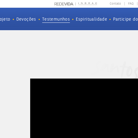
Contato
|
FAQ
|
ojeto
•
Devoções
•
Testemunhos
•
Espiritualidade
•
Participe d