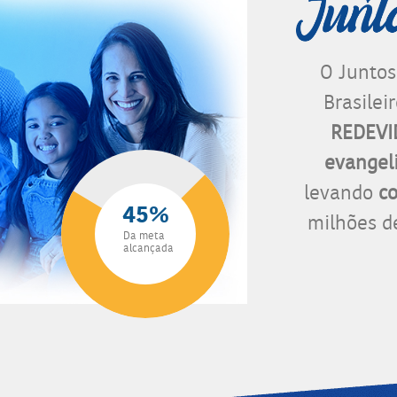
O Juntos
Brasilei
REDEV
evangel
levando
co
45%
milhões de
Da meta
alcançada