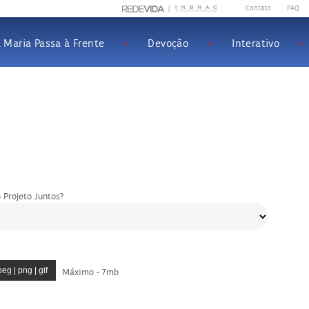
Contato
|
FAQ
|
 Maria Passa à Frente
•
Devoção
•
Interativo
•
 Projeto Juntos?
Máximo - 7mb
eg | png | gif