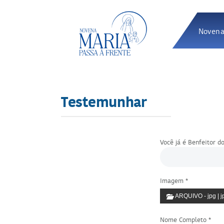
Novena
Testemunhar
Você já é Benfeitor do
Imagem *
ARQUIVO - jpg | jp
Nome Completo *