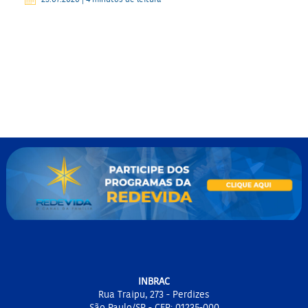
INBRAC
Rua Traipu, 273 - Perdizes
São Paulo/SP - CEP: 01235-000